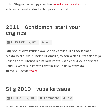
mihin Stig parhaillaan pystyy. Lue
vuosikatsauksesta
Stigin
kolmannen kisakauden kauhut ja kohokohdat.
2011 – Gentlemen, start your
engines!
10 TOUKOKUUN, 2011
Tero
Stig soturit ovat kauden avaukseen valmiina kuin kädettömät
pihatalkoisiin. Yksi huitelee ulkomailla, toinen laittaa uutta taloaan ja
kolmas on muuten vain pihalla kaikesta. Vaan ensi viikolla pärähtää
kausi kaikesta huolimatta käyntiin. Lue Stigin loistavasta
tulevaisuudesta
täältä.
Stig 2010 – vuosikatsaus
19 LOKAKUUN, 2010
Kommentoi
Tero