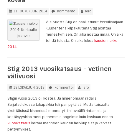
11 TOUKOKUUN, 2014
Kommentoi
Tero
Viisi vuotta Stig on osallistunut fossiilisarjaan.
Kuudentena kilpakautena Stig aloittaa
menestymisen. On aika nostaa rimaa. On aika
tehdä tulosta. On aika lukea
kausiennakko
2014.
Stig 2013 vuosikatsaus – vetinen
välivuosi
18 LOKAKUUN, 2013
Kommentoi
Tero
Stigin vuosi 2013 oli kostea. Ja nimenomaan radalla.
Sarjataulukossa takapakkia tuli pari pykälää. Mutta toisaalta
yksittäisissä kisaerissä menestyttiin leveällä rintamalla ja
kestävyyskisa meni pienemmin ongelmin kuin koskaan ennen.
Vuosikatsaus
kertaa menneen kauden herkkupalat ja karvaat
pettymykset.