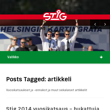
Valikko
Posts Tagged: artikkeli
Vuosikatsaukset ja -ennakot ja muut sekalaiset artikkelit
Stig 2014 vuosikatsaus – hukattuja