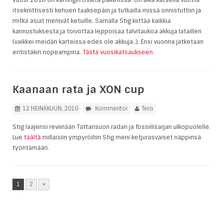
Vuosi 2010 on kartingin osalta paketissa. On aika katsella vuotta
itsekriittisesti kehuen taaksepäin ja tutkailla missä onnistuttiin ja
mitkä asiat menivät ketuille. Samalla Stig kiittää kaikkia
kannustuksesta ja toivottaa leppoisaa talvitaukoa akkuja lataillen
(vaikkei meidän karteissa edes ole akkuja..). Ensi vuonna jatketaan
entistäkin nopeampina.
Tästä vuosikatsaukseen
.
Kaanaan rata ja XON cup
12 HEINÄKUUN, 2010
Kommentoi
Tero
Stig laajensi reviiriään Tattarisuon radan ja fossiilisarjan ulkopuolelle.
Lue
täältä
millaisiin ympyröihin Stig meni ketjurasvaiset näppinsä
työntämään.
1
2
»