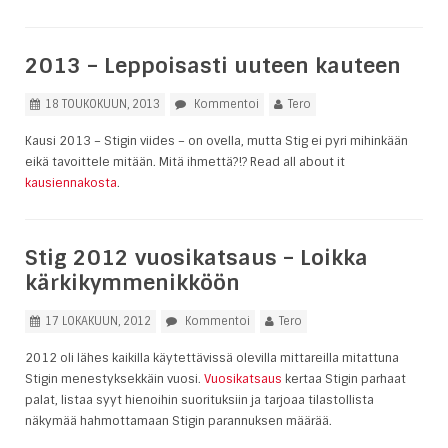
2013 – Leppoisasti uuteen kauteen
18 TOUKOKUUN, 2013
Kommentoi
Tero
Kausi 2013 – Stigin viides – on ovella, mutta Stig ei pyri mihinkään
eikä tavoittele mitään. Mitä ihmettä?!? Read all about it
kausiennakosta
.
Stig 2012 vuosikatsaus – Loikka
kärkikymmenikköön
17 LOKAKUUN, 2012
Kommentoi
Tero
2012 oli lähes kaikilla käytettävissä olevilla mittareilla mitattuna
Stigin menestyksekkäin vuosi.
Vuosikatsaus
kertaa Stigin parhaat
palat, listaa syyt hienoihin suorituksiin ja tarjoaa tilastollista
näkymää hahmottamaan Stigin parannuksen määrää.