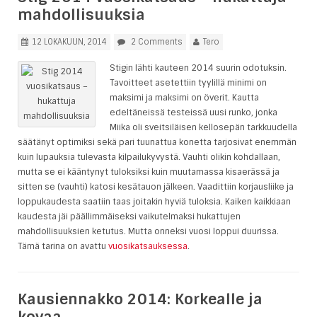
mahdollisuuksia
12 LOKAKUUN, 2014
2 Comments
Tero
Stigin lähti kauteen 2014 suurin odotuksin.
Tavoitteet asetettiin tyylillä minimi on
maksimi ja maksimi on överit. Kautta
edeltäneissä testeissä uusi runko, jonka
Miika oli sveitsiläisen kellosepän tarkkuudella
säätänyt optimiksi sekä pari tuunattua konetta tarjosivat enemmän
kuin lupauksia tulevasta kilpailukyvystä. Vauhti olikin kohdallaan,
mutta se ei kääntynyt tuloksiksi kuin muutamassa kisaerässä ja
sitten se (vauhti) katosi kesätauon jälkeen. Vaadittiin korjausliike ja
loppukaudesta saatiin taas joitakin hyviä tuloksia. Kaiken kaikkiaan
kaudesta jäi päällimmäiseksi vaikutelmaksi hukattujen
mahdollisuuksien ketutus. Mutta onneksi vuosi loppui duurissa.
Tämä tarina on avattu
vuosikatsauksessa
.
Kausiennakko 2014: Korkealle ja
kovaa