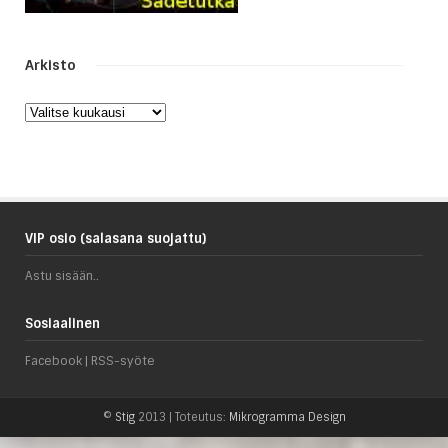
Arkisto
Arkisto
VIP osio (salasana suojattu)
Astu sisään..
Sosiaalinen
Facebook
|
RSS-syöte
©
Stig
2013 | Toteutus:
Mikrogramma Design