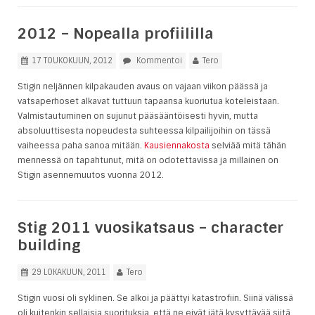
2012 – Nopealla profiililla
17 TOUKOKUUN, 2012
Kommentoi
Tero
Stigin neljännen kilpakauden avaus on vajaan viikon päässä ja
vatsaperhoset alkavat tuttuun tapaansa kuoriutua koteleistaan.
Valmistautuminen on sujunut pääsääntöisesti hyvin, mutta
absoluuttisesta nopeudesta suhteessa kilpailijoihin on tässä
vaiheessa paha sanoa mitään.
Kausiennakosta
selviää mitä tähän
mennessä on tapahtunut, mitä on odotettavissa ja millainen on
Stigin asennemuutos vuonna 2012.
Stig 2011 vuosikatsaus – character
building
29 LOKAKUUN, 2011
Tero
Stigin vuosi oli syklinen. Se alkoi ja päättyi katastrofiin. Siinä välissä
oli kuitenkin sellaisia suorituksia, että ne eivät jätä kysyttävää siitä