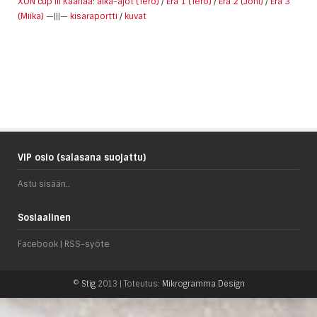
XON cup III Kaanaa
:
aika-ajot (Tero)
/
Erä 1 (Tero)
/
Erä 2 (Joni)
/
Erä 3
(Miika)
—|||—
kisaraportti
/
kuvat
VIP osio (salasana suojattu)
Astu sisään..
Sosiaalinen
Facebook
|
RSS-syöte
©
Stig
2013 | Toteutus:
Mikrogramma Design