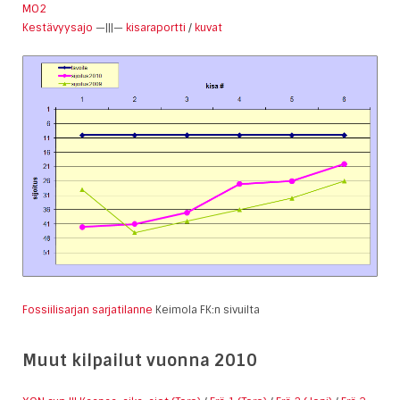
MO2
Kestävyysajo
—|||—
kisaraportti
/
kuvat
Fossiilisarjan sarjatilanne
Keimola FK:n sivuilta
Muut kilpailut vuonna 2010