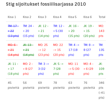
Stig sijoitukset fossiilisarjassa 2010
Kisa 1
Kisa 2
Kisa 3
Kisa 4
Kisa 5
Kisa 6
Total
TM: 17 -
TM: 24 -
JK: 12 -
TM: 12 -
JK: 16 -
JK: 19 -
MO:
> 22
> 20
> 21
> 5 (30
> 20
> 15
143
(13 pts)
(15 pts)
(14 pts)
pts)
(15 pts)
(20 pts)
pts
MO: 6 -
JK: 13 -
MO: 25
MO: 22
TM: 4 ->
TM: 8 ->
TM:
> 21
> 21
-> 12
-> 15
17 (18
8 (27
135
(14 pts)
(14 pts)
(23 pts)
(20 pts)
pts)
pts)
pts
JK: 11 -
MO: 2 -
TM: 3 ->
JK: 5 ->
MO: 11
MO: 4 -
JK:
> 17
> 8 (27
3 (32
7 (28
-> 5 (30
> 6 (29
109
(18 pts)
pts)
pts)
pts)
pts)
pts)
pts
45
56
69
78
63
76
346
pistettä
pistettä
pistettä
pistettä
pistettä
pistettä
pts
(-41
pts)