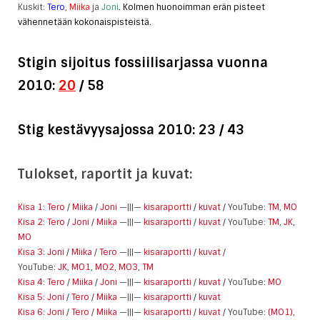
Kuskit:
Tero
,
Miika
ja
Joni
. Kolmen huonoimman erän pisteet
vähennetään kokonaispisteistä.
Stigin sijoitus fossiilisarjassa vuonna
2010:
20
/ 58
Stig kestävyysajossa 2010: 23 / 43
Tulokset, raportit ja kuvat:
Kisa 1
:
Tero
/
Miika
/
Joni
—|||—
kisaraportti
/
kuvat
/ YouTube:
TM
,
MO
Kisa 2
:
Tero
/
Joni
/
Miika
—|||—
kisaraportti
/
kuvat
/ YouTube:
TM
,
JK
,
MO
Kisa 3
:
Joni
/
Miika
/
Tero
—|||—
kisaraportti
/
kuvat
/
YouTube:
JK
,
MO1
,
MO2
,
MO3
,
TM
Kisa 4
:
Tero
/
Miika
/
Joni
—|||—
kisaraportti
/
kuvat
/ YouTube:
MO
Kisa 5:
Joni
/
Tero
/
Miika
—|||—
kisaraportti
/
kuvat
Kisa 6
:
Joni
/
Tero
/
Miika
—|||—
kisaraportti
/
kuvat
/ YouTube:
(MO1)
,