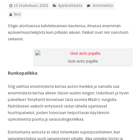
15 toukokuun, 2016
Ajankohtaista
Kommentoi
Tero
Stigin aloittaessa kahdeksannen kautensa, ilmassa enemmän
epävarmuustekijöitä kuin pitkään aikaan. Palikat ovat niin sanotusti
sekaisin.
Uusi auto pajalla
Runkopalikka
Stig vaihtaa ensimmäistä kertaa auton merkkiä ja samalla saa
ensimmäistä kertaa alleen täysin uuden rungon. Uskolliset ja hyvin
palvelleet TonyKartit korvataan tänä vuonna Mach1-rungolla.
Päätökseen vaikutti erityisesti radan lähellä sijaitsevat
huoltopalvelut, joiden toivotaan helpottavan käytännön
operatiivista puolta ja varaosalogistiikkaa.
Ensituntuma autosta ei ollut mitenkään superpositiivinen, kun
jarrujärjestelmä vuoti jarrunesteet pihalle. Vika onneksi löytyi ja