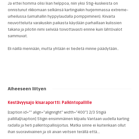
Ja ettei homma olisi liian helppoa, niin yksi Stig-kuskeista on
onnistunut rikkomaan selkänsä kartingiakin hurjemmassa extreme-
urheilussa (uimahallin hyppylaudalla pomppiminen). Kiivaita
neuvotteluita varakuskin paikasta käydään parhaillaan kulissien
takana ja pilotin nimi selviää toivottavasti ennne kuin lähtövalot
sammuvat.
Eli näillä mennään, mutta yhtään ei tiedetä minne päädytään..
Aiheeseen liityen
Kestävyysajo kisaraportti: Palkintopallille
[caption id="" align="alignright" width="400"] 2/3 Stigiä
pallilla[/caption] Stigin ensimmäinen kilpailu Vantaan uudella karting
radalla ja heti palkintopallisijoitus. Matka sinne ei kuitenkaan ollut
ihan suoraviivainen ja oli aivan veitsen terällä että...