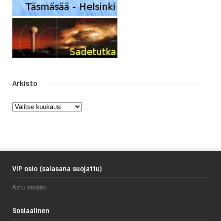
Arkisto
Arkisto
VIP osio (salasana suojattu)
Astu sisään..
Sosiaalinen