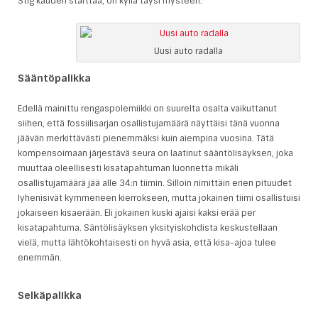
Stig kauden starttaa, on kyllä täysi mysteeri.
Uusi auto radalla
Sääntöpalikka
Edellä mainittu rengaspolemiikki on suurelta osalta vaikuttanut
siihen, että fossiilisarjan osallistujamäärä näyttäisi tänä vuonna
jäävän merkittävästi pienemmäksi kuin aiempina vuosina. Tätä
kompensoimaan järjestävä seura on laatinut sääntölisäyksen, joka
muuttaa oleellisesti kisatapahtuman luonnetta mikäli
osallistujamäärä jää alle 34:n tiimin. Silloin nimittäin erien pituudet
lyhenisivät kymmeneen kierrokseen, mutta jokainen tiimi osallistuisi
jokaiseen kisaerään. Eli jokainen kuski ajaisi kaksi erää per
kisatapahtuma. Säntölisäyksen yksityiskohdista keskustellaan
vielä, mutta lähtökohtaisesti on hyvä asia, että kisa-ajoa tulee
enemmän.
Selkäpalikka