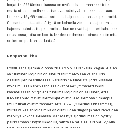
korjattiin. Säätämisen kanssa on myös ollut hieman haasteita,
mutta sillä sektorilla asiat tuntuvat edistyvät oikeaan suuntaan.
Hieman v-käyrää nostaa testeissä haljennut lähes uusi pakoputki.
Se kun tarkoittaa sitä, Stigiltä on kolmella viimeisellä ajokerralla
hajonnut kaksi uutta pakoputkea. Kun ne ovat hajonneet kahdessa
eri autossa, jotka on koottu kahden eri ihmisen toimesta, niin mitä
se kertoo putkien laadusta..?
Rengaspalikka
Fossiilisarja ajetaan vuonna 2016 Mojo D1 renkailla. Vegan SL8:ien
vaihtuminen Mojoihin on aiheuttanut melkoisen kalabaliikin
osallistujien keskuudessa. Varsinkin ne tiimeistä, jotka kisaavat
myös muissa Raket-sarjoissa ovat olleet ymmärrettävästi
käärmeissään. Stigin ensituntuma Mojoihin on sellainen, että
liukkailta vaikuttavat. Kierrosajat ovat olleet aiempaa hitaampia
(muut tiimit ovat mitanneet, että 0,5 – 1,0 sekuntia hitaammat),
mutta vaikea arvioida mikä on ollut uuden rungon ja mikä renkaiden
merkitys kokonaiskuvassa. Menetettyä ajotuntumaa on pyritty
paikkaamaan rungon säädöillä, mutta se millaisella kilpailukyvyllä