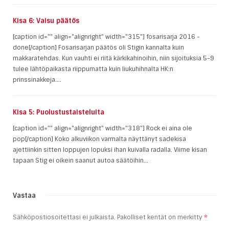
Kisa 6: Vaisu päätös
[caption id="" align="alignright" width="315"] fosarisarja 2016 -
done[/caption] Fosarisarjan päätös oli Stigin kannalta kuin
makkaratehdas. Kun vauhti ei riitä kärkikahinoihin, niin sijoituksia 5-9
tulee lähtöpaikasta riippumatta kuin liukuhihnalta HK:n
prinssinakkeja....
Kisa 5: Puolustustaisteluita
[caption id="" align="alignright" width="318"] Rock ei aina ole
pop[/caption] Koko alkuviikon varmalta näyttänyt sadekisa
ajettiinkin sitten loppujen lopuksi ihan kuivalla radalla. Viime kisan
tapaan Stig ei oikein saanut autoa säätöihin...
Vastaa
Sähköpostiosoitettasi ei julkaista.
Pakolliset kentät on merkitty
*