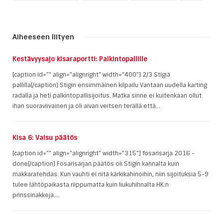
Aiheeseen liityen
Kestävyysajo kisaraportti: Palkintopallille
[caption id="" align="alignright" width="400"] 2/3 Stigiä
pallilla[/caption] Stigin ensimmäinen kilpailu Vantaan uudella karting
radalla ja heti palkintopallisijoitus. Matka sinne ei kuitenkaan ollut
ihan suoraviivainen ja oli aivan veitsen terällä että...
Kisa 6: Vaisu päätös
[caption id="" align="alignright" width="315"] fosarisarja 2016 -
done[/caption] Fosarisarjan päätös oli Stigin kannalta kuin
makkaratehdas. Kun vauhti ei riitä kärkikahinoihin, niin sijoituksia 5-9
tulee lähtöpaikasta riippumatta kuin liukuhihnalta HK:n
prinssinakkeja....