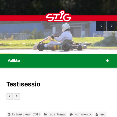
Valikko
Testisessio
15 toukokuun, 2013
Tapahtumat
Kommentoi
Tero