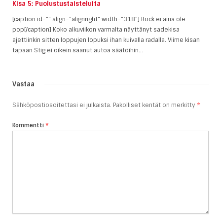
Kisa 5: Puolustustaisteluita
[caption id="" align="alignright" width="318"] Rock ei aina ole
pop[/caption] Koko alkuviikon varmalta näyttänyt sadekisa
ajettiinkin sitten loppujen lopuksi ihan kuivalla radalla. Viime kisan
tapaan Stig ei oikein saanut autoa säätöihin...
Vastaa
Sähköpostiosoitettasi ei julkaista.
Pakolliset kentät on merkitty
*
Kommentti
*