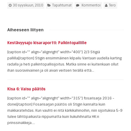
30 syyskuun, 2010
Tapahtumat
Kommentoi
Tero
Aiheeseen liityen
Kestävyysajo kisaraportti: Palkintopallille
[caption id="" align="alignright" width="400"] 2/3 Stigiä
pallilla[/caption] Stigin ensimmäinen kilpailu Vantaan uudella karting
radalla ja heti palkintopallisijoitus. Matka sinne ei kuitenkaan ollut
ihan suoraviivainen ja oli aivan veitsen terällä että...
Kisa 6: Vaisu päätös
[caption id="" align="alignright" width="315"] fosarisarja 2016 -
done[/caption] Fosarisarjan päätös oli Stigin kannalta kuin
makkaratehdas. Kun vauhti ei riitä kärkikahinoihin, niin sijoituksia 5-9
tulee lähtöpaikasta riippumatta kuin liukuhihnalta HK:n
prinssinakkeja....