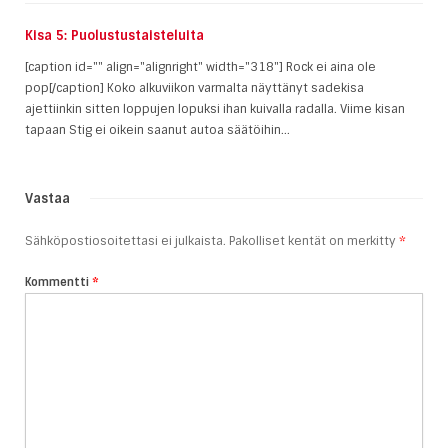
Kisa 5: Puolustustaisteluita
[caption id="" align="alignright" width="318"] Rock ei aina ole
pop[/caption] Koko alkuviikon varmalta näyttänyt sadekisa
ajettiinkin sitten loppujen lopuksi ihan kuivalla radalla. Viime kisan
tapaan Stig ei oikein saanut autoa säätöihin...
Vastaa
Sähköpostiosoitettasi ei julkaista.
Pakolliset kentät on merkitty
*
Kommentti
*