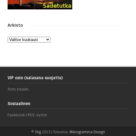
Arkisto
Arkisto
VIP osio (salasana suojattu)
Astu sisään..
Sosiaalinen
Facebook
|
RSS-syöte
©
Stig
2013 | Toteutus:
Mikrogramma Design